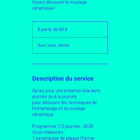
Venez découvrir le moulage
céramique !
À
partir
À partir de 60 €
de
60
euros
Rue Léon Jamin
Description du service
Optez pour une initiation à la demi
journée ou à la journée
pour découvrir les techniques de
l’estampage et du coulage
céramique.
Programme 1/2 journée - 2h30
Vous réaliserez :
1 estampage de plaque (forme